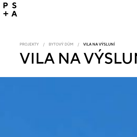
PROJEKTY
/
BYTOVÝ DŮM
/
VILA NA VÝSLUNÍ
VILA NA VÝSLU