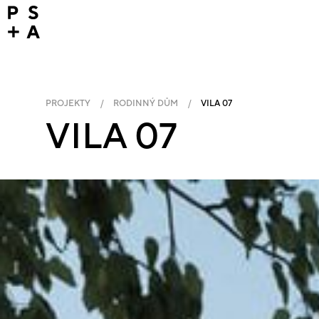
PROJEKTY
/
RODINNÝ DŮM
/
VILA 07
VILA 07